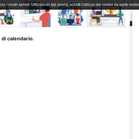
ire i nostri servizi. Utilizzando tali servizi, accetti l'utilizzo dei cookie da parte nostra
 di calendario.